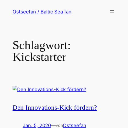
Zum
Ostseefan / Baltic Sea fan
Inhalt
springen
Schlagwort:
Kickstarter
Den Innovations-Kick fördern?
Jan. 5, 2020
—
Ostseefan
von