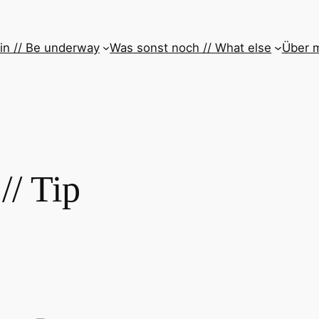
in // Be underway
Was sonst noch // What else
Über m
// Tip