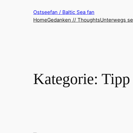
Zum
Ostseefan / Baltic Sea fan
Inhalt
Home
Gedanken // Thoughts
Unterwegs se
springen
Kategorie:
Tipp 