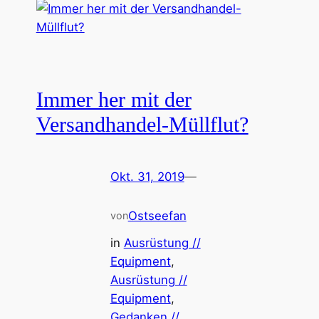
Immer her mit der
Versandhandel-Müllflut?
Okt. 31, 2019
—
Ostseefan
von
in
Ausrüstung //
Equipment
, 
Ausrüstung //
Equipment
, 
Gedanken //