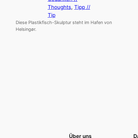
Thoughts
, 
Tipp //
Tip
Diese Plastikfisch-Skulptur steht im Hafen von
Helsingør.
Über uns
D