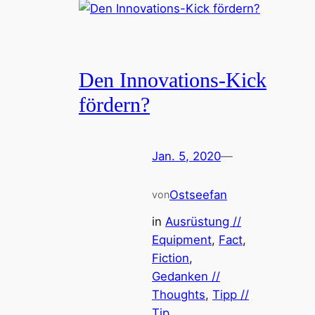
Den Innovations-Kick
fördern?
Jan. 5, 2020
—
Ostseefan
von
in
Ausrüstung //
Equipment
, 
Fact
, 
Fiction
, 
Gedanken //
Thoughts
, 
Tipp //
Tip