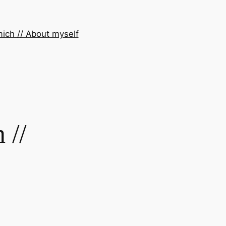
ich // About myself
 //