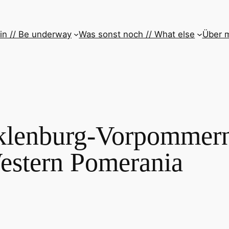
in // Be underway
Was sonst noch // What else
Über m
lenburg-Vorpommern
stern Pomerania