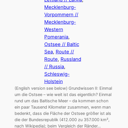
Mecklenburg-
Vorpommern //
Mecklenburg-
Western
Pomerania
, 
Ostsee // Baltic
Sea
, 
Route //
Route
, 
Russland
// Russia
, 
Schleswig-
Holstein
(English version see below) Grundwissen II: Einmal
um die Ostsee – wie weit ist das eigentlich? Einmal
rund um das Baltische Meer – da kommen schon
ein paar Tausend Kilometer zusammen, wenn man
bedenkt, dass die Fläche der Ostsee größer ist als
die der Bundesrepublik (412.000 zu 357.000 km²,
nach Wikipedia); beim Vergleich der Ränder…