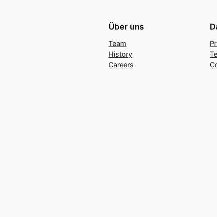
Über uns
D
Team
Pr
History
Te
Careers
C