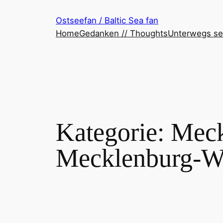
Zum
Ostseefan / Baltic Sea fan
Inhalt
Home
Gedanken // Thoughts
Unterwegs se
springen
Kategorie:
Meck
Mecklenburg-We