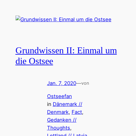
Grundwissen II: Einmal um
die Ostsee
Jan. 7, 2020
—
von
Ostseefan
in
Dänemark //
Denmark
, 
Fact
, 
Gedanken //
Thoughts
, 
Lettland // Latvia
, 