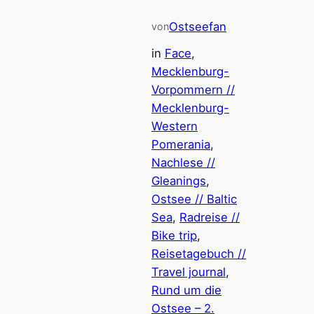
Ostseefan
von
in
Face
, 
Mecklenburg-
Vorpommern //
Mecklenburg-
Western
Pomerania
, 
Nachlese //
Gleanings
, 
Ostsee // Baltic
Sea
, 
Radreise //
Bike trip
, 
Reisetagebuch //
Travel journal
, 
Rund um die
Ostsee – 2.