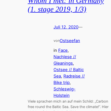
Whom I met: in Germany
(1. stage 2019, 1/3)
Juli 12, 2020
—
Ostseefan
von
in
Face
, 
Nachlese //
Gleanings
, 
Ostsee // Baltic
Sea
, 
Radreise //
Bike trip
, 
Schleswig-
Holstein
Viele sprachen mich an auf mein Schild: „Carbon
free round the Baltic Sea. Save the climate!“. Hier