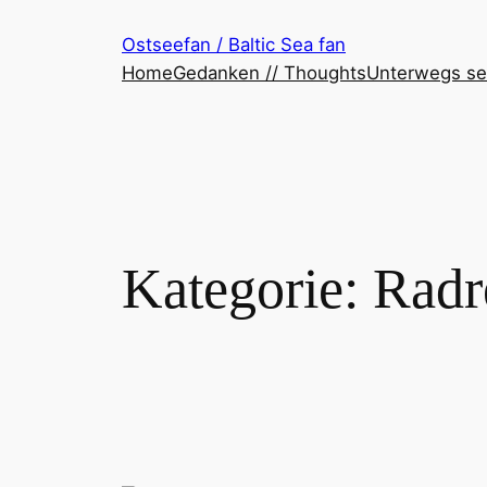
Zum
Ostseefan / Baltic Sea fan
Inhalt
Home
Gedanken // Thoughts
Unterwegs se
springen
Kategorie:
Radre