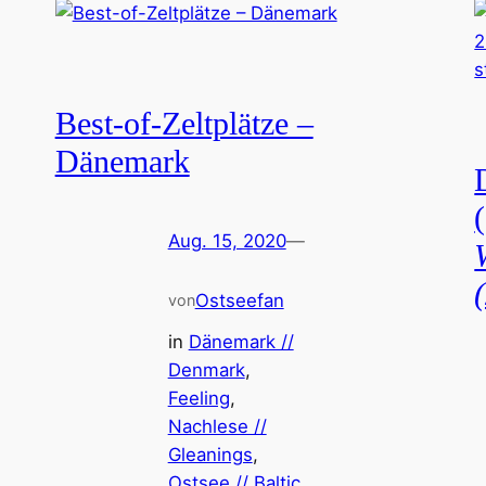
Best-of-Zeltplätze –
Dänemark
Aug. 15, 2020
—
Ostseefan
von
in
Dänemark //
Denmark
, 
Feeling
, 
Nachlese //
Gleanings
, 
Ostsee // Baltic