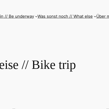
in // Be underway
Was sonst noch // What else
Über m
ise // Bike trip