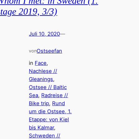
Whom I met: in Sweden (1.
stage 2019, 3/3)
Juli 10, 2020
—
Ostseefan
von
in
Face
, 
Nachlese //
Gleanings
, 
Ostsee // Baltic
Sea
, 
Radreise //
Bike trip
, 
Rund
um die Ostsee, 1.
Etappe: von Kiel
bis Kalmar
, 
Schweden //