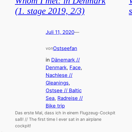
Whom I met: in Denmark
(1. stage 2019, 2/3)
Juli 11, 2020
—
Ostseefan
von
in
Dänemark //
Denmark
, 
Face
, 
Nachlese //
Gleanings
, 
Ostsee // Baltic
Sea
, 
Radreise //
Bike trip
Das erste Mal, dass ich in einem Flugzeug-Cockpit
saß! // The first time I ever sat in an airplane
cockpit!