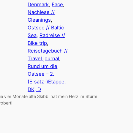
Denmark
, 
Face
, 
Nachlese //
Gleanings
, 
Ostsee // Baltic
Sea
, 
Radreise //
Bike trip
, 
Reisetagebuch //
Travel journal
, 
Rund um die
Ostsee – 2.
(Ersatz-)Etappe:
DK, D
ie vier Monate alte Skibbi hat mein Herz im Sturm
robert!