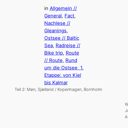
in
Allgemein //
General
, 
Fact
, 
Nachlese //
Gleanings
, 
Ostsee // Baltic
Sea
, 
Radreise //
Bike trip
, 
Route
// Route
, 
Rund
um die Ostsee, 1.
Etappe: von Kiel
bis Kalmar
Teil 2: Møn, Sjælland / Kopenhagen, Bornholm
W
J
A