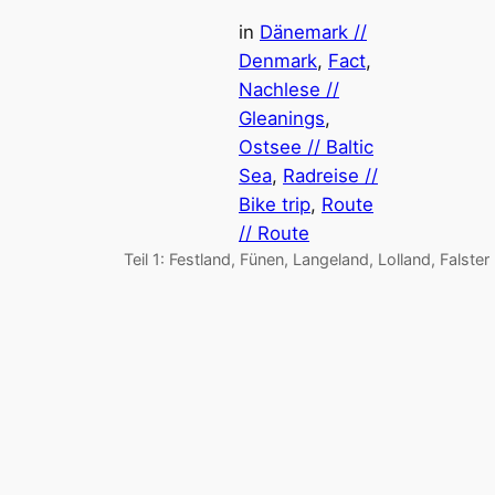
in
Dänemark //
Denmark
, 
Fact
, 
Nachlese //
Gleanings
, 
Ostsee // Baltic
Sea
, 
Radreise //
Bike trip
, 
Route
// Route
Teil 1: Festland, Fünen, Langeland, Lolland, Falster