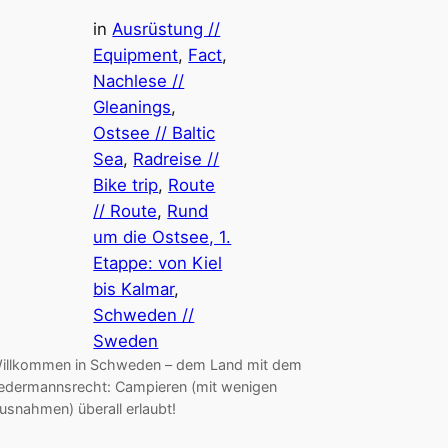
in
Ausrüstung //
Equipment
, 
Fact
, 
Nachlese //
Gleanings
, 
Ostsee // Baltic
Sea
, 
Radreise //
Bike trip
, 
Route
// Route
, 
Rund
um die Ostsee, 1.
Etappe: von Kiel
bis Kalmar
, 
Schweden //
Sweden
illkommen in Schweden – dem Land mit dem
edermannsrecht: Campieren (mit wenigen
usnahmen) überall erlaubt!