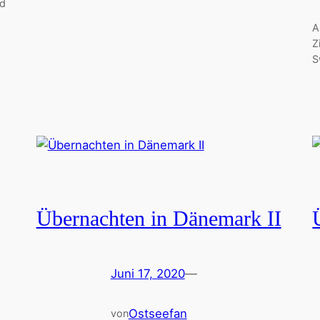
ed
A
Z
S
Übernachten in Dänemark II
Juni 17, 2020
—
Ostseefan
von