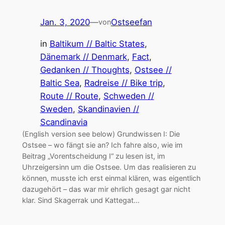
Jan. 3, 2020
—
Ostseefan
von
in
Baltikum // Baltic States
, 
Dänemark // Denmark
, 
Fact
, 
Gedanken // Thoughts
, 
Ostsee //
Baltic Sea
, 
Radreise // Bike trip
, 
Route // Route
, 
Schweden //
Sweden
, 
Skandinavien //
Scandinavia
(English version see below) Grundwissen I: Die
Ostsee – wo fängt sie an? Ich fahre also, wie im
Beitrag „Vorentscheidung I“ zu lesen ist, im
Uhrzeigersinn um die Ostsee. Um das realisieren zu
können, musste ich erst einmal klären, was eigentlich
dazugehört – das war mir ehrlich gesagt gar nicht
klar. Sind Skagerrak und Kattegat…